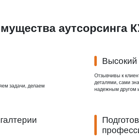
Даю
Согласие на обработку персональных данных
мущества аутсорсинга 
Высокий
Отзывчивы к клиен
деталями, сами зна
яем задачи, делаем
надежным другом и
хгалтерии
Подгото
професс