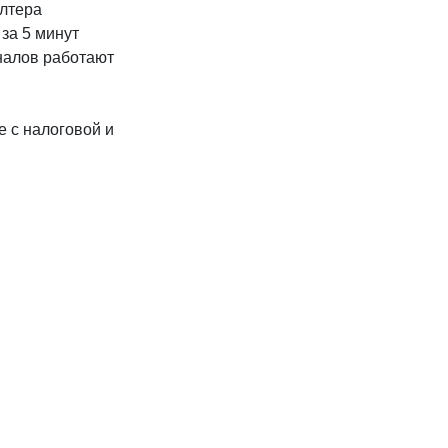
алтера
за 5 минут
налов работают
 с налоговой и