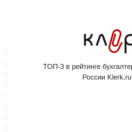
ТОП-3 в рейтинге бухгалте
России Klerk.r
В
Н