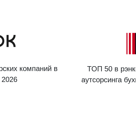
рских компаний в
ТОП 50 в рэнк
u 2026
аутсорсинга бу
ведите ваш номер телефона и мы вам перезвоним!
ажимая кнопку отправить я
Принимаю
Политику конфиденциальности