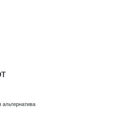
й
от
я альтернатива