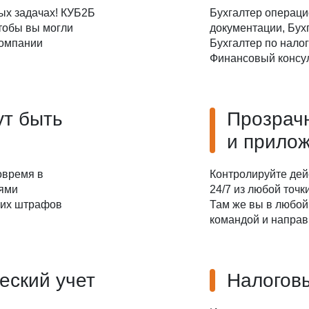
ых задачах! КУБ2Б
Бухгалтер операци
чтобы вы могли
документации, Бухг
компании
Бухгалтер по налог
Финансовый консул
ут быть
Прозрач
и прило
овремя в
Контролируйте дей
иями
24/7 из любой точ
ких штрафов
Там же вы в любой
командой и направ
еский учет
Налоговы