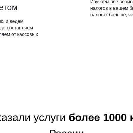
Изучаем все возм
четом
налогов в вашем б
налогах больше, че
с, и ведем
са, составляем
ляем от кассовых
казали услуги
более 1000