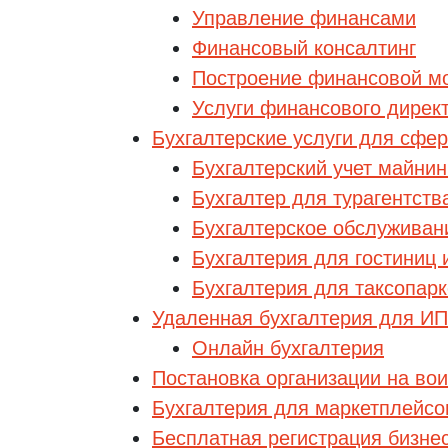
Управление финансами
Финансовый консалтинг
Построение финансовой м
Услуги финансового дирек
Бухгалтерские услуги для сфер
Бухгалтерский учет майни
В
Бухгалтер для турагентств
Бухгалтерское обслуживан
Бухгалтерия для гостиниц 
Н
Бухгалтерия для таксопар
Удаленная бухгалтерия для И
Онлайн бухгалтерия
Постановка организации на вои
Бухгалтерия для маркетплейсо
Бесплатная регистрация бизне