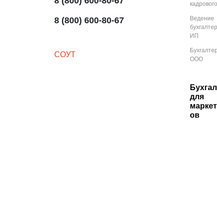
8 (800) 600-80-67
кадрового
Ведение
8 (800) 600-80-67
бухгалте
ИП
Бухгалте
СОУТ
ООО
Бухгал
для
марке
ов