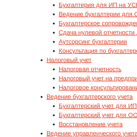
Бухгалтерия для ИП на УС
Ведение бухгалтерии для
Бухгалтерское сопровожде
Сдача нулевой отчетности
Аутсорсинг бухгалтерии
Консультация по бухгалте
Налоговый учет
Налоговая отчетность
Налоговый учет на предпр
Налоговое консультирован
Ведение бухгалтерского учета
Бухгалтерский учет для ИП
Бухгалтерский учет для О
Восстановление учета
Ведение управленческого учет