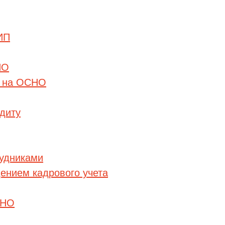
ИП
НО
О на ОСНО
удиту
рудниками
дением кадрового учета
СНО