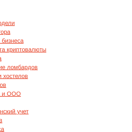
одели
тора
 бизнеса
нга криптовалюты
ведите ваш номер телефона и мы вам перезвоним!
а
ие ломбардов
и хостелов
ажимая кнопку отправить я
ков
Принимаю
Политику конфиденциальности
П и ООО
Даю
Согласие на обработку персональных данных
нский учет
в
са