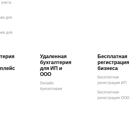
 учета
рии для
рия для
терия
Удаленная
Бесплатная
бухгалтерия
регистрация
тплейс
для ИП и
бизнеса
ООО
Бесплатная
регистрация ИП
Онлайн
бухгалтерия
Бесплатная
регистрация ООО