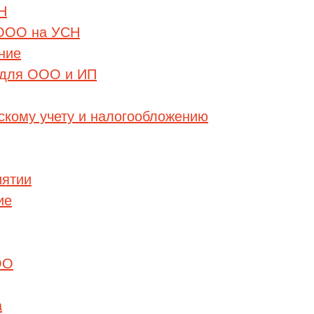
Н
 ООО на УСН
ние
 для ООО и ИП
рскому учету и налогообложению
иятии
ие
ОО
а