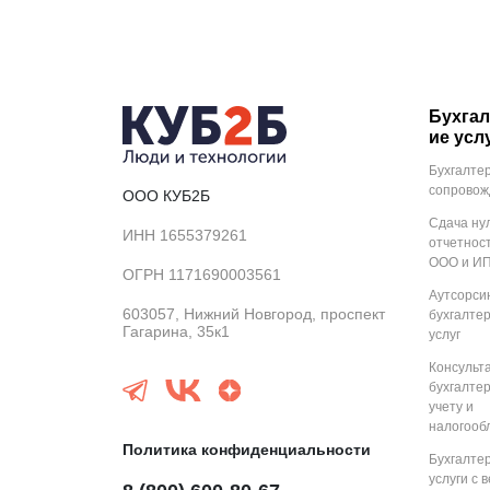
Бухгал
ие усл
Бухгалте
сопровож
ООО КУБ2Б
Сдача ну
ИНН 1655379261
отчетнос
ООО и И
ОГРН 1171690003561
Аутсорси
603057, Нижний Новгород, проспект
бухгалте
Гагарина, 35к1
услуг
Консульт
бухгалте
учету и
налогооб
Политика конфиденциальности
Бухгалте
услуги с 