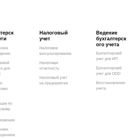
терск
Налоговый
Ведение
уги
учет
бухгалтерск
ого учета
рское
Налоговое
Бухгалтерский
дение
консультирование
учет для ИП
левой
Налоговая
Бухгалтерский
ти для
отчетность
учет для ООО
П
Налоговый учет
Восстановление
нг
на предприятии
учета
рских
ации по
рскому
ложению
рские
ведением