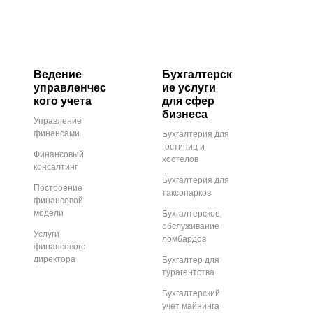
Ведение
Бухгалтерск
управленчес
ие услуги
кого учета
для сфер
бизнеса
Управление
финансами
Бухгалтерия для
гостиниц и
Финансовый
хостелов
консалтинг
Бухгалтерия для
Построение
таксопарков
финансовой
модели
Бухгалтерское
обслуживание
Услуги
ломбардов
финансового
директора
Бухгалтер для
турагентства
Бухгалтерский
учет майнинга